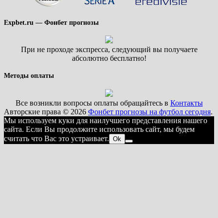
Expbet.ru — Фонбет прогнозы
При не проходе экспресса, следующий вы получаете
абсолютно бесплатно!
Методы оплаты
Все возникли вопросы оплаты обращайтесь в
Контакты
Авторские права © 2026
Фонбет прогнозы на футбол сегодня
.
Мы используем куки для наилучшего представления нашего
сайта. Если Вы продолжите использовать сайт, мы будем
считать что Вас это устраивает.
Ok