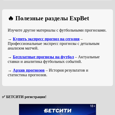
🔥 Полезные разделы ExpBet
Изучите другие материалы с футбольными прогнозами.
→
Купить экспресс прогноз на сегодня
–
Профессиональные экспресс прогнозы с детальным
анализом матчей.
→
Бесплатные прогнозы на футбол
– Актуальные
ставки и аналитика футбольных событий.
→
Архив прогнозов
– История результатов и
статистика прогнозов.
✅ БЕТСИТИ регистрация!