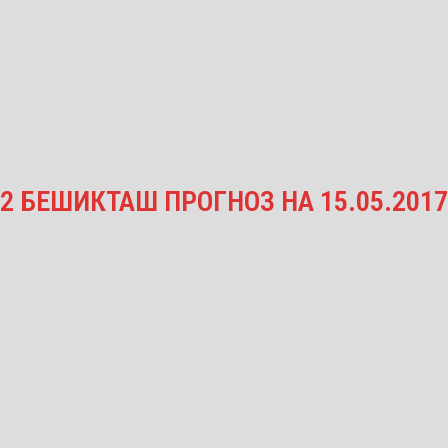
2 БЕШИКТАШ ПРОГНОЗ НА 15.05.2017