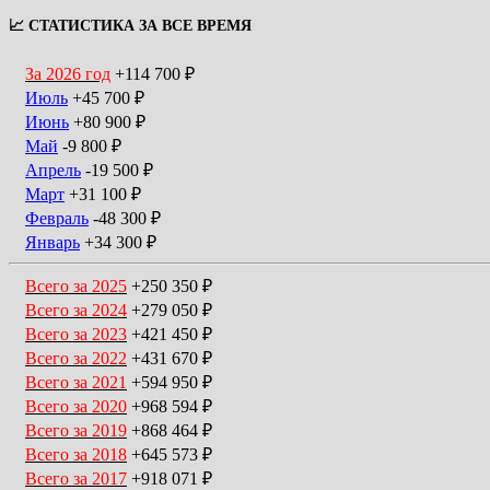
📈 СТАТИСТИКА ЗА ВСЕ ВРЕМЯ
За 2026 год
+114 700 ₽
Июль
+45 700 ₽
Июнь
+80 900 ₽
Май
-9 800 ₽
Апрель
-19 500 ₽
Март
+31 100 ₽
Февраль
-48 300 ₽
Январь
+34 300 ₽
Всего за 2025
+250 350 ₽
Всего за 2024
+279 050 ₽
Всего за 2023
+421 450 ₽
Всего за 2022
+431 670 ₽
Всего за 2021
+594 950 ₽
Всего за 2020
+968 594 ₽
Всего за 2019
+868 464 ₽
Всего за 2018
+645 573 ₽
Всего за 2017
+918 071 ₽