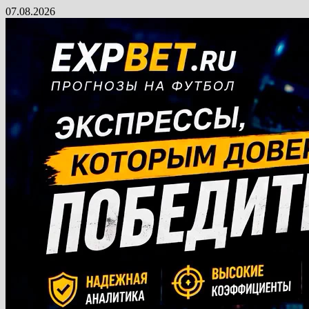
Перейти
07.08.2026
к
содержимому