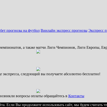
бет прогнозы на футбол
Винлайн экспресс прогнозы
Экспресс п
емпионатов, а также матчи Лиги Чемпионов, Лиги Европы, Евро
е экспресса, следующий вы получаете абсолютно бесплатно!
возникли вопросы оплаты обращайтесь в
Контакты
а. Если Вы продолжите использовать сайт, мы будем считать что