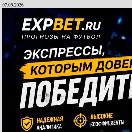
Перейти
07.08.2026
к
содержимому