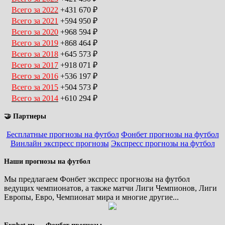
Всего за 2022
+431 670 ₽
Всего за 2021
+594 950 ₽
Всего за 2020
+968 594 ₽
Всего за 2019
+868 464 ₽
Всего за 2018
+645 573 ₽
Всего за 2017
+918 071 ₽
Всего за 2016
+536 197 ₽
Всего за 2015
+504 573 ₽
Всего за 2014
+610 294 ₽
🤝 Партнеры
Бесплатные прогнозы на футбол
Фонбет прогнозы на футбол
Винлайн экспресс прогнозы
Экспресс прогнозы на футбол
Наши прогнозы на футбол
Мы предлагаем Фонбет экспресс прогнозы на футбол
ведущих чемпионатов, а также матчи Лиги Чемпионов, Лиги
Европы, Евро, Чемпионат мира и многие другие...