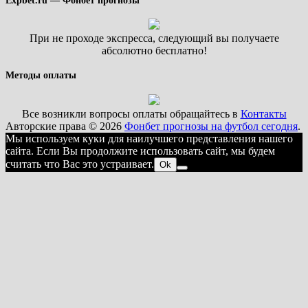
Expbet.ru — Фонбет прогнозы
При не проходе экспресса, следующий вы получаете
абсолютно бесплатно!
Методы оплаты
Все возникли вопросы оплаты обращайтесь в
Контакты
Авторские права © 2026
Фонбет прогнозы на футбол сегодня
.
Мы используем куки для наилучшего представления нашего
сайта. Если Вы продолжите использовать сайт, мы будем
считать что Вас это устраивает.
Ok