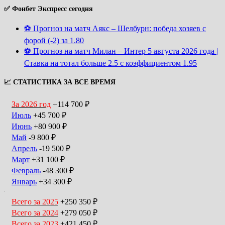
✅ Фонбет Экспресс сегодня
⚽ Прогноз на матч Аякс – Шелбурн: победа хозяев с
форой (-2) за 1.80
⚽ Прогноз на матч Милан – Интер 5 августа 2026 года |
Ставка на тотал больше 2.5 с коэффициентом 1.95
📈 СТАТИСТИКА ЗА ВСЕ ВРЕМЯ
За 2026 год
+114 700 ₽
Июль
+45 700 ₽
Июнь
+80 900 ₽
Май
-9 800 ₽
Апрель
-19 500 ₽
Март
+31 100 ₽
Февраль
-48 300 ₽
Январь
+34 300 ₽
Всего за 2025
+250 350 ₽
Всего за 2024
+279 050 ₽
Всего за 2023
+421 450 ₽