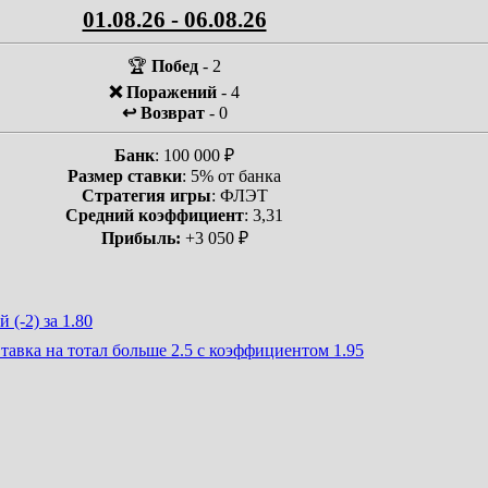
01.08.26 - 06.08.26
🏆
Побед
- 2
❌ Поражений
- 4
↩️ Возврат
- 0
Банк
: 100 000 ₽
Размер ставки
: 5% от банка
Стратегия игры
: ФЛЭТ
Средний коэффициент
: 3,31
Прибыль:
+3 050 ₽
(-2) за 1.80
тавка на тотал больше 2.5 с коэффициентом 1.95