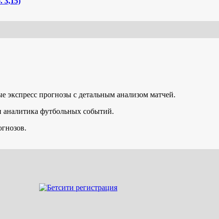
 3,15)
 экспресс прогнозы с детальным анализом матчей.
и аналитика футбольных событий.
огнозов.