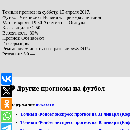
Точный прогноз на субботу, 15 апреля 2017.
Футбол. Чемпионат Испании. Примера дивизион.
Матч и время: 19:30 Атлетико — Осасуна
Коэффициент: 2,50
Вероятность: 80%
Прогноз: Обе забьют
Информация
:
Рекомендуем играть по стратегии \»ФЛЭТ\».
Результат: 3:0
—
⚽ Другие прогнозы на футбол
Содержание
показать
Точный Фонбет экспресс прогноз на 31 января (Кэф.
Точный Фонбет экспресс прогноз на 30 января (Кэф.