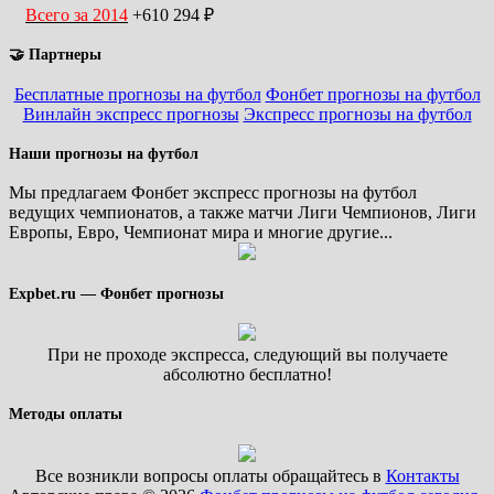
Всего за 2014
+610 294 ₽
🤝 Партнеры
Бесплатные прогнозы на футбол
Фонбет прогнозы на футбол
Винлайн экспресс прогнозы
Экспресс прогнозы на футбол
Наши прогнозы на футбол
Мы предлагаем Фонбет экспресс прогнозы на футбол
ведущих чемпионатов, а также матчи Лиги Чемпионов, Лиги
Европы, Евро, Чемпионат мира и многие другие...
Expbet.ru — Фонбет прогнозы
При не проходе экспресса, следующий вы получаете
абсолютно бесплатно!
Методы оплаты
Все возникли вопросы оплаты обращайтесь в
Контакты