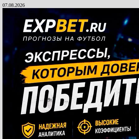
Перейти
07.08.2026
к
содержимому