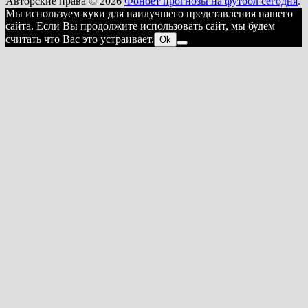
Авторские права © 2026
Фонбет прогнозы на футбол сегодня
.
Мы используем куки для наилучшего представления нашего
сайта. Если Вы продолжите использовать сайт, мы будем
считать что Вас это устраивает.
Ok