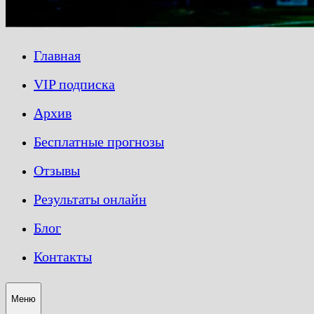
Главная
VIP подписка
Архив
Бесплатные прогнозы
Отзывы
Результаты онлайн
Блог
Контакты
Меню