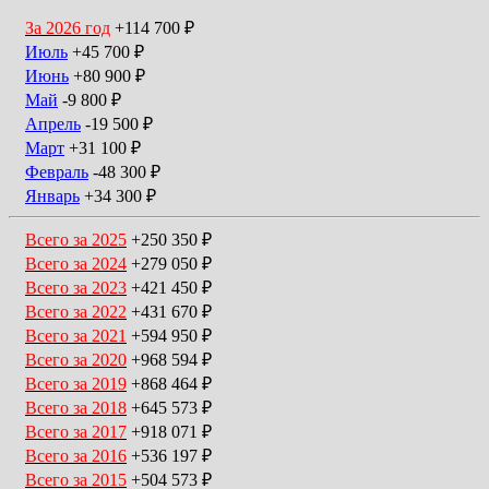
За 2026 год
+114 700 ₽
Июль
+45 700 ₽
Июнь
+80 900 ₽
Май
-9 800 ₽
Апрель
-19 500 ₽
Март
+31 100 ₽
Февраль
-48 300 ₽
Январь
+34 300 ₽
Всего за 2025
+250 350 ₽
Всего за 2024
+279 050 ₽
Всего за 2023
+421 450 ₽
Всего за 2022
+431 670 ₽
Всего за 2021
+594 950 ₽
Всего за 2020
+968 594 ₽
Всего за 2019
+868 464 ₽
Всего за 2018
+645 573 ₽
Всего за 2017
+918 071 ₽
Всего за 2016
+536 197 ₽
Всего за 2015
+504 573 ₽