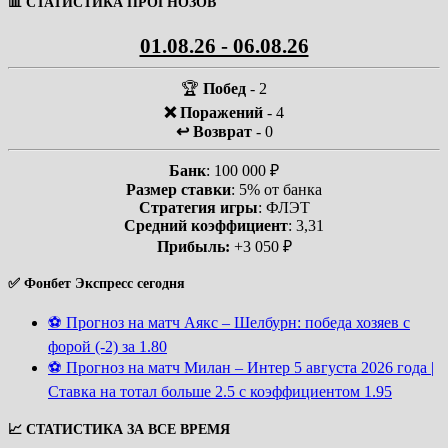
📊 СТАТИСТИКА ПРОГНОЗОВ
01.08.26 - 06.08.26
🏆
Побед
- 2
❌ Поражений
- 4
↩️ Возврат
- 0
Банк
: 100 000 ₽
Размер ставки
: 5% от банка
Стратегия игры
: ФЛЭТ
Средний коэффициент
: 3,31
Прибыль:
+3 050 ₽
✅ Фонбет Экспресс сегодня
⚽ Прогноз на матч Аякс – Шелбурн: победа хозяев с
форой (-2) за 1.80
⚽ Прогноз на матч Милан – Интер 5 августа 2026 года |
Ставка на тотал больше 2.5 с коэффициентом 1.95
📈 СТАТИСТИКА ЗА ВСЕ ВРЕМЯ