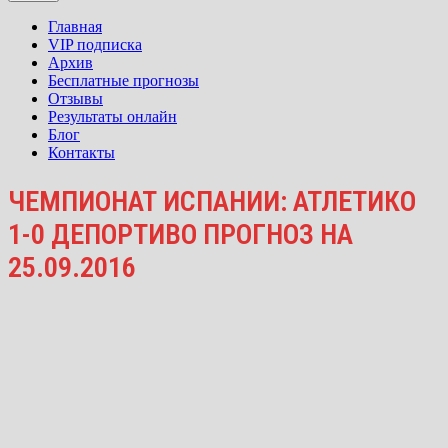
Главная
VIP подписка
Архив
Бесплатные прогнозы
Отзывы
Результаты онлайн
Блог
Контакты
ЧЕМПИОНАТ ИСПАНИИ: АТЛЕТИКО
1-0 ДЕПОРТИВО ПРОГНОЗ НА
25.09.2016