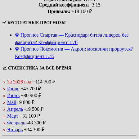
Средний коэффициент
: 3,15
Прибыль:
+18 100 ₽
✅ БЕСПЛАТНЫЕ ПРОГНОЗЫ
⚽ Прогноз Спартак — Краснодар: битва лидеров без
фаворита? Коэффициент 1.70
⚽ Прогноз Локомотив — Акрон: москвичи прорвутся?
Коэффициент 1.45
📈 СТАТИСТИКА ЗА ВСЕ ВРЕМЯ
За 2026 год
+114 700 ₽
Июль
+45 700 ₽
Июнь
+80 900 ₽
Май
-9 800 ₽
Апрель
-19 500 ₽
Март
+31 100 ₽
Февраль
-48 300 ₽
Январь
+34 300 ₽