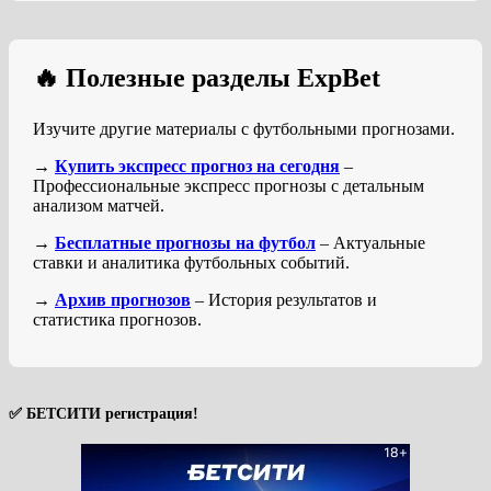
🔥 Полезные разделы ExpBet
Изучите другие материалы с футбольными прогнозами.
→
Купить экспресс прогноз на сегодня
–
Профессиональные экспресс прогнозы с детальным
анализом матчей.
→
Бесплатные прогнозы на футбол
– Актуальные
ставки и аналитика футбольных событий.
→
Архив прогнозов
– История результатов и
статистика прогнозов.
✅ БЕТСИТИ регистрация!