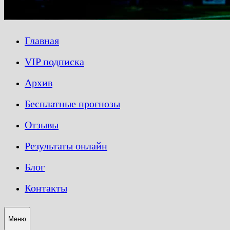
Главная
VIP подписка
Архив
Бесплатные прогнозы
Отзывы
Результаты онлайн
Блог
Контакты
Меню