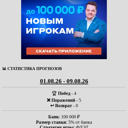
📊 СТАТИСТИКА ПРОГНОЗОВ
01.08.26 - 09.08.26
🏆
Побед
- 4
❌ Поражений
- 5
↩️ Возврат
- 0
Банк
: 100 000 ₽
Размер ставки
: 5% от банка
Стратегия игры
: ФЛЭТ