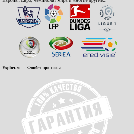
Европы, Евро, Чемпионат мира и многие другие...
Expbet.ru — Фонбет прогнозы