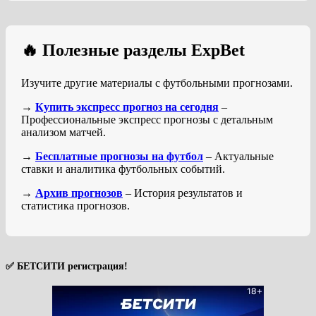
🔥 Полезные разделы ExpBet
Изучите другие материалы с футбольными прогнозами.
→
Купить экспресс прогноз на сегодня
–
Профессиональные экспресс прогнозы с детальным
анализом матчей.
→
Бесплатные прогнозы на футбол
– Актуальные
ставки и аналитика футбольных событий.
→
Архив прогнозов
– История результатов и
статистика прогнозов.
✅ БЕТСИТИ регистрация!