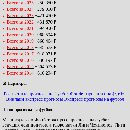
Всего за 2025
+250 350 ₽
Всего за 2024
+279 050 ₽
Всего за 2023
+421 450 ₽
Всего за 2022
+431 670 ₽
Всего за 2021
+594 950 ₽
Всего за 2020
+968 594 ₽
Всего за 2019
+868 464 ₽
Всего за 2018
+645 573 ₽
Всего за 2017
+918 071 ₽
Всего за 2016
+536 197 ₽
Всего за 2015
+504 573 ₽
Всего за 2014
+610 294 ₽
🤝 Партнеры
Бесплатные прогнозы на футбол
Фонбет прогнозы на футбол
Винлайн экспресс прогнозы
Экспресс прогнозы на футбол
Наши прогнозы на футбол
Мы предлагаем Фонбет экспресс прогнозы на футбол
ведущих чемпионатов, а также матчи Лиги Чемпионов, Лиги