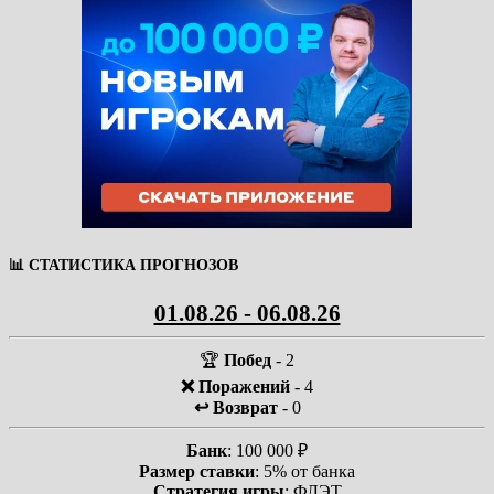
📊 СТАТИСТИКА ПРОГНОЗОВ
01.08.26 - 06.08.26
🏆
Побед
- 2
❌ Поражений
- 4
↩️ Возврат
- 0
Банк
: 100 000 ₽
Размер ставки
: 5% от банка
Стратегия игры
: ФЛЭТ