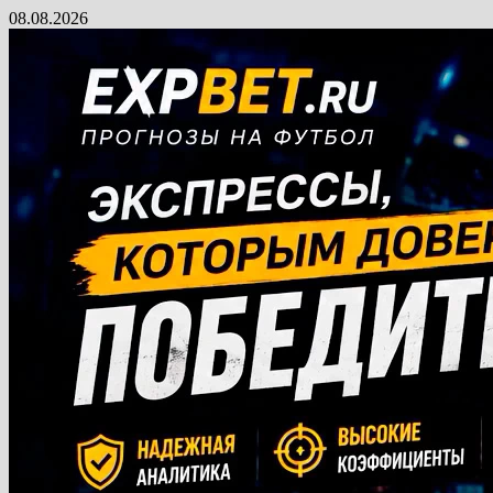
Перейти
08.08.2026
к
содержимому