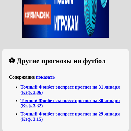
⚽ Другие прогнозы на футбол
Содержание
показать
Точный Фонбет экспресс прогноз на 31 января
(Кэф. 3,06)
Точный Фонбет экспресс прогноз на 30 января
(Кэф. 3,32)
Точный Фонбет экспресс прогноз на 29 января
(Кэф. 3,15)