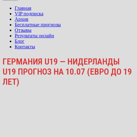
Главная
VIP подписка
Архив
Бесплатные прогнозы
Отзывы
Результаты онлайн
Блог
Контакты
ГЕРМАНИЯ U19 — НИДЕРЛАНДЫ
U19 ПРОГНОЗ НА 10.07 (ЕВРО ДО 19
ЛЕТ)