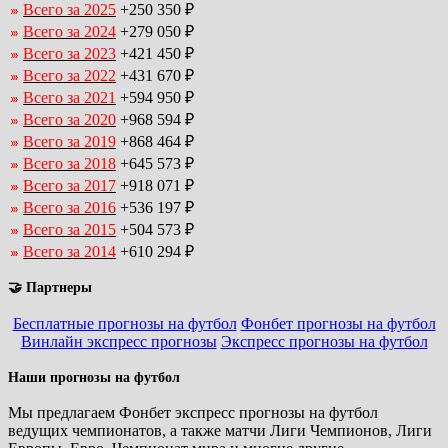
Всего за 2025
+250 350 ₽
Всего за 2024
+279 050 ₽
Всего за 2023
+421 450 ₽
Всего за 2022
+431 670 ₽
Всего за 2021
+594 950 ₽
Всего за 2020
+968 594 ₽
Всего за 2019
+868 464 ₽
Всего за 2018
+645 573 ₽
Всего за 2017
+918 071 ₽
Всего за 2016
+536 197 ₽
Всего за 2015
+504 573 ₽
Всего за 2014
+610 294 ₽
🤝 Партнеры
Бесплатные прогнозы на футбол
Фонбет прогнозы на футбол
Винлайн экспресс прогнозы
Экспресс прогнозы на футбол
Наши прогнозы на футбол
Мы предлагаем Фонбет экспресс прогнозы на футбол
ведущих чемпионатов, а также матчи Лиги Чемпионов, Лиги