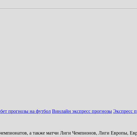
бет прогнозы на футбол
Винлайн экспресс прогнозы
Экспресс п
емпионатов, а также матчи Лиги Чемпионов, Лиги Европы, Евро