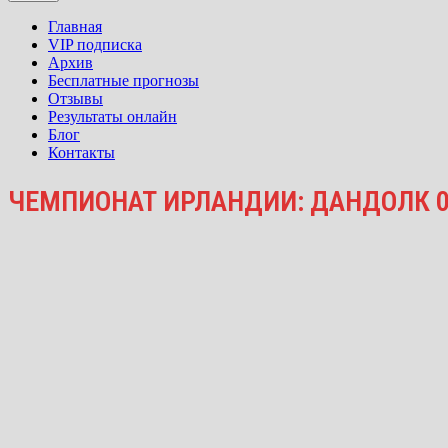
Главная
VIP подписка
Архив
Бесплатные прогнозы
Отзывы
Результаты онлайн
Блог
Контакты
ЧЕМПИОНАТ ИРЛАНДИИ: ДАНДОЛК 0-