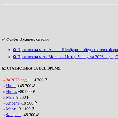
✅ Фонбет Экспресс сегодня
⚽ Прогноз на матч Аякс – Шелбурн: победа хозяев с форой 
⚽ Прогноз на матч Милан – Интер 5 августа 2026 года | С
📈 СТАТИСТИКА ЗА ВСЕ ВРЕМЯ
За 2026 год
+114 700 ₽
Июль
+45 700 ₽
Июнь
+80 900 ₽
Май
-9 800 ₽
Апрель
-19 500 ₽
Март
+31 100 ₽
Февраль
-48 300 ₽