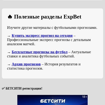
🔥 Полезные разделы ExpBet
Изучите другие материалы с футбольными прогнозами.
→
Купить экспресс прогноз на сегодня
–
Профессиональные экспресс прогнозы с детальным
анализом матчей.
→
Бесплатные прогнозы на футбол
– Актуальные
ставки и аналитика футбольных событий.
→
Архив прогнозов
– История результатов и
статистика прогнозов.
✅ БЕТСИТИ регистрация!