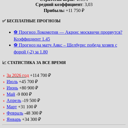
Средний коэффициент
: 3,03
Прибыль:
+11 750 ₽
✅ БЕСПЛАТНЫЕ ПРОГНОЗЫ
⚽ Прогноз Локомотив — Акрон: москвичи прорвутся?
Коэффициент 1.45
⚽ Прогноз на матч Аякс – Шелбурн: победа хозяев с
форой (-2) за 1.80
📈 СТАТИСТИКА ЗА ВСЕ ВРЕМЯ
За 2026 год
+114 700 ₽
Июль
+45 700 ₽
Июнь
+80 900 ₽
Май
-9 800 ₽
Апрель
-19 500 ₽
Март
+31 100 ₽
Февраль
-48 300 ₽
Январь
+34 300 ₽