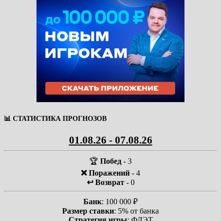
📊 СТАТИСТИКА ПРОГНОЗОВ
01.08.26 - 07.08.26
🏆
Побед
- 3
❌ Поражений
- 4
↩️ Возврат
- 0
Банк
: 100 000 ₽
Размер ставки
: 5% от банка
Стратегия игры
: ФЛЭТ