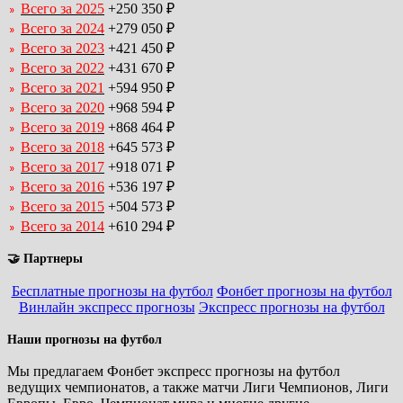
Всего за 2025
+250 350 ₽
Всего за 2024
+279 050 ₽
Всего за 2023
+421 450 ₽
Всего за 2022
+431 670 ₽
Всего за 2021
+594 950 ₽
Всего за 2020
+968 594 ₽
Всего за 2019
+868 464 ₽
Всего за 2018
+645 573 ₽
Всего за 2017
+918 071 ₽
Всего за 2016
+536 197 ₽
Всего за 2015
+504 573 ₽
Всего за 2014
+610 294 ₽
🤝 Партнеры
Бесплатные прогнозы на футбол
Фонбет прогнозы на футбол
Винлайн экспресс прогнозы
Экспресс прогнозы на футбол
Наши прогнозы на футбол
Мы предлагаем Фонбет экспресс прогнозы на футбол
ведущих чемпионатов, а также матчи Лиги Чемпионов, Лиги