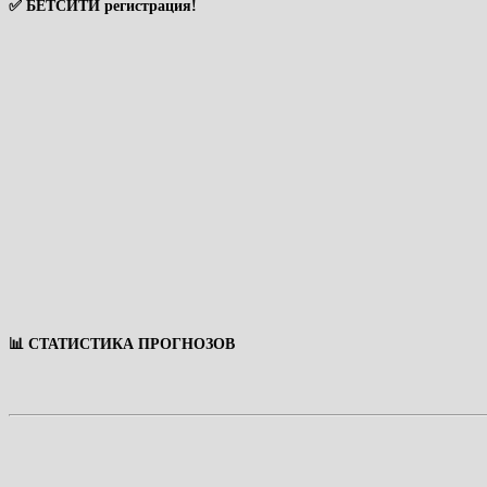
✅ БЕТСИТИ регистрация!
📊 СТАТИСТИКА ПРОГНОЗОВ