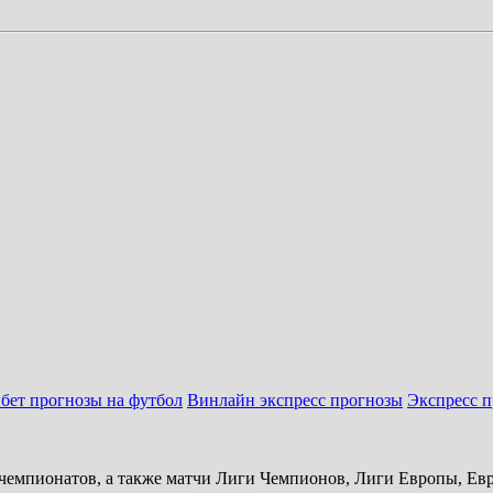
бет прогнозы на футбол
Винлайн экспресс прогнозы
Экспресс п
емпионатов, а также матчи Лиги Чемпионов, Лиги Европы, Евро