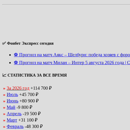
✅ Фонбет Экспресс сегодня
⚽ Прогноз на матч Аякс – Шелбурн: победа хозяев с форой 
⚽ Прогноз на матч Милан – Интер 5 августа 2026 года | С
📈 СТАТИСТИКА ЗА ВСЕ ВРЕМЯ
За 2026 год
+114 700 ₽
Июль
+45 700 ₽
Июнь
+80 900 ₽
Май
-9 800 ₽
Апрель
-19 500 ₽
Март
+31 100 ₽
Февраль
-48 300 ₽