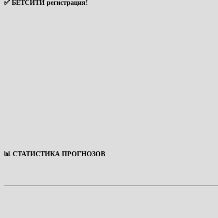
✅ БЕТСИТИ регистрация!
📊 СТАТИСТИКА ПРОГНОЗОВ