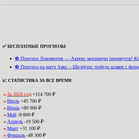
✅ БЕСПЛАТНЫЕ ПРОГНОЗЫ
⚽ Прогноз Локомотив — Акрон: москвичи прорвутся? К
⚽ Прогноз на матч Аякс – Шелбурн: победа хозяев с форой 
📈 СТАТИСТИКА ЗА ВСЕ ВРЕМЯ
За 2026 год
+114 700 ₽
Июль
+45 700 ₽
Июнь
+80 900 ₽
Май
-9 800 ₽
Апрель
-19 500 ₽
Март
+31 100 ₽
Февраль
-48 300 ₽