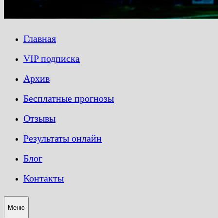
Главная
VIP подписка
Архив
Бесплатные прогнозы
Отзывы
Результаты онлайн
Блог
Контакты
Меню