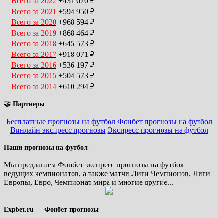
Всего за 2022
+431 670 ₽
Всего за 2021
+594 950 ₽
Всего за 2020
+968 594 ₽
Всего за 2019
+868 464 ₽
Всего за 2018
+645 573 ₽
Всего за 2017
+918 071 ₽
Всего за 2016
+536 197 ₽
Всего за 2015
+504 573 ₽
Всего за 2014
+610 294 ₽
🤝 Партнеры
Бесплатные прогнозы на футбол
Фонбет прогнозы на футбол
Винлайн экспресс прогнозы
Экспресс прогнозы на футбол
Наши прогнозы на футбол
Мы предлагаем Фонбет экспресс прогнозы на футбол
ведущих чемпионатов, а также матчи Лиги Чемпионов, Лиги
Европы, Евро, Чемпионат мира и многие другие...
Expbet.ru — Фонбет прогнозы