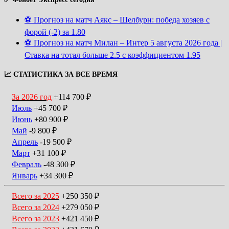
⚽ Прогноз на матч Аякс – Шелбурн: победа хозяев с
форой (-2) за 1.80
⚽ Прогноз на матч Милан – Интер 5 августа 2026 года |
Ставка на тотал больше 2.5 с коэффициентом 1.95
📈 СТАТИСТИКА ЗА ВСЕ ВРЕМЯ
За 2026 год
+114 700 ₽
Июль
+45 700 ₽
Июнь
+80 900 ₽
Май
-9 800 ₽
Апрель
-19 500 ₽
Март
+31 100 ₽
Февраль
-48 300 ₽
Январь
+34 300 ₽
Всего за 2025
+250 350 ₽
Всего за 2024
+279 050 ₽
Всего за 2023
+421 450 ₽