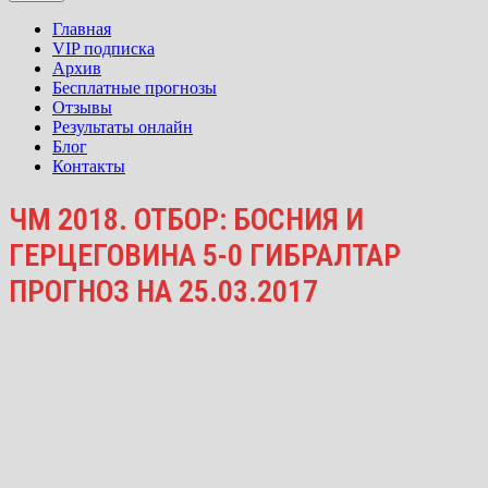
Главная
VIP подписка
Архив
Бесплатные прогнозы
Отзывы
Результаты онлайн
Блог
Контакты
ЧМ 2018. ОТБОР: БОСНИЯ И
ГЕРЦЕГОВИНА 5-0 ГИБРАЛТАР
ПРОГНОЗ НА 25.03.2017