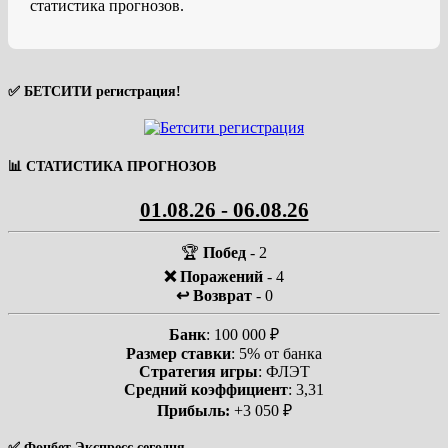
статистика прогнозов.
✅ БЕТСИТИ регистрация!
📊 СТАТИСТИКА ПРОГНОЗОВ
01.08.26 - 06.08.26
🏆
Побед
- 2
❌ Поражений
- 4
↩️ Возврат
- 0
Банк
: 100 000 ₽
Размер ставки
: 5% от банка
Стратегия игры
: ФЛЭТ
Средний коэффициент
: 3,31
Прибыль:
+3 050 ₽
✅ Фонбет Экспресс сегодня