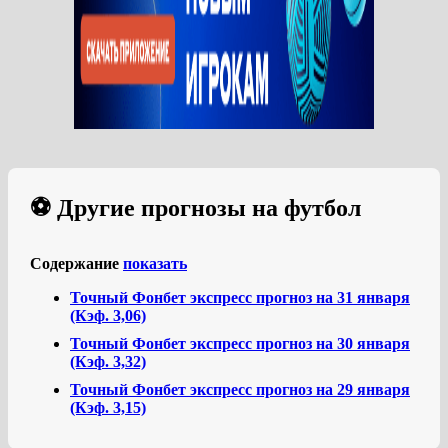
⚽ Другие прогнозы на футбол
Содержание
показать
Точный Фонбет экспресс прогноз на 31 января
(Кэф. 3,06)
Точный Фонбет экспресс прогноз на 30 января
(Кэф. 3,32)
Точный Фонбет экспресс прогноз на 29 января
(Кэф. 3,15)