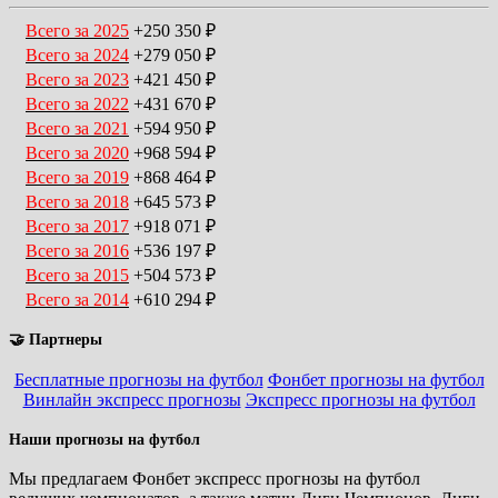
Всего за 2025
+250 350 ₽
Всего за 2024
+279 050 ₽
Всего за 2023
+421 450 ₽
Всего за 2022
+431 670 ₽
Всего за 2021
+594 950 ₽
Всего за 2020
+968 594 ₽
Всего за 2019
+868 464 ₽
Всего за 2018
+645 573 ₽
Всего за 2017
+918 071 ₽
Всего за 2016
+536 197 ₽
Всего за 2015
+504 573 ₽
Всего за 2014
+610 294 ₽
🤝 Партнеры
Бесплатные прогнозы на футбол
Фонбет прогнозы на футбол
Винлайн экспресс прогнозы
Экспресс прогнозы на футбол
Наши прогнозы на футбол
Мы предлагаем Фонбет экспресс прогнозы на футбол