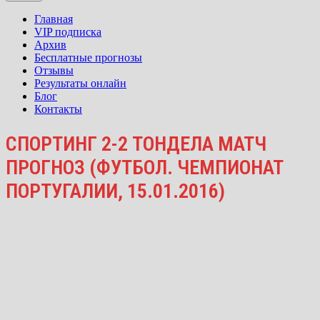
Главная
VIP подписка
Архив
Бесплатные прогнозы
Отзывы
Результаты онлайн
Блог
Контакты
СПОРТИНГ 2-2 ТОНДЕЛА МАТЧ
ПРОГНОЗ (ФУТБОЛ. ЧЕМПИОНАТ
ПОРТУГАЛИИ, 15.01.2016)