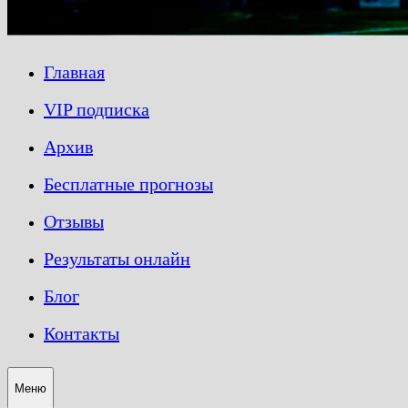
Главная
VIP подписка
Архив
Бесплатные прогнозы
Отзывы
Результаты онлайн
Блог
Контакты
Меню