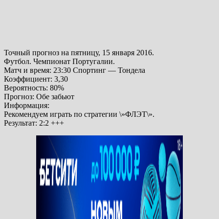
Точный прогноз на пятницу, 15 января 2016.
Футбол. Чемпионат Португалии.
Матч и время: 23:30 Спортинг — Тондела
Коэффициент: 3,30
Вероятность: 80%
Прогноз
: Обе забьют
Информация
:
Рекомендуем играть по стратегии \»ФЛЭТ\».
Результат: 2:2
+++