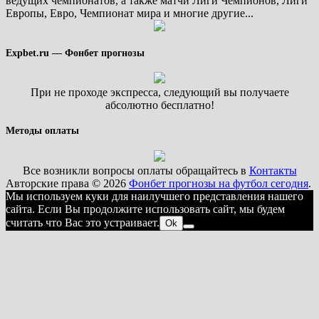
ведущих чемпионатов, а также матчи Лиги Чемпионов, Лиги
Европы, Евро, Чемпионат мира и многие другие...
Expbet.ru — Фонбет прогнозы
При не проходе экспресса, следующий вы получаете
абсолютно бесплатно!
Методы оплаты
Все возникли вопросы оплаты обращайтесь в
Контакты
Авторские права © 2026
Фонбет прогнозы на футбол сегодня
.
Мы используем куки для наилучшего представления нашего
сайта. Если Вы продолжите использовать сайт, мы будем
считать что Вас это устраивает.
Ok