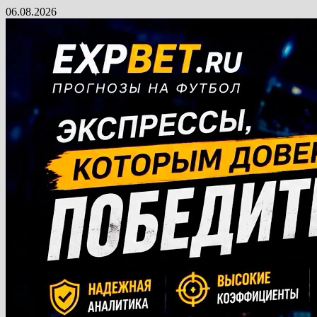
Перейти
06.08.2026
к
содержимому